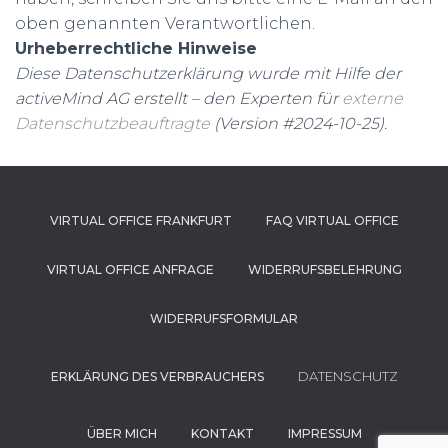
oben genannten Verantwortlichen.
Urheberrechtliche Hinweise
Diese Datenschutzerklärung wurde mit Hilfe der
activeMind AG erstellt – den Experten für
externe
Datenschutzbeauftragte
(Version #2024-10-25).
VIRTUAL OFFICE FRANKFURT
FAQ VIRTUAL OFFICE
VIRTUAL OFFICE ANFRAGE
WIDERRUFSBELEHRUNG
WIDERRUFSFORMULAR
DATENSCHUTZ
ERKLÄRUNG DES VERBRAUCHERS
ÜBER MICH
KONTAKT
IMPRESSUM