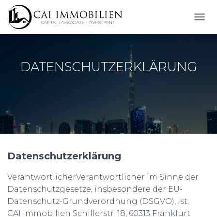
N
A
V
I
G
DATENSCHUTZERKLÄRUNG
A
T
I
O
N
U
M
S
C
H
Datenschutzerklärung
A
L
VerantwortlicherVerantwortlicher im Sinne der
T
Datenschutzgesetze, insbesondere der EU-
E
N
Datenschutz-Grundverordnung (DSGVO), ist:
CAI Immobilien Schillerstr. 18, 60313 Frankfurt