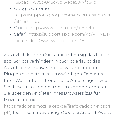
168dab11-0753-043d-7c16-ede5947fc64d
Google Chrome:
https://support.google.com/accounts/answer
/61416?hl=de
Opera:
http://www.opera.com/de/help
Safari:
https://support.apple.com/kb/PH17191?
locale=de_DE&viewlocale=de_DE
Zusätzlich können Sie standardmäßig das Laden
sog. Scripts verhindern. NoScript erlaubt das
Ausführen von JavaScript, Java und anderen
Plugins nur bei vertrauenswürdigen Domains
Ihrer Wahl.Informationen und Anleitungen, wie
Sie diese Funktion bearbeiten können, erhalten
Sie über den Anbieter Ihres Browsers (z.B. für
Mozilla Firefox:
https://addons.mozilla.org/de/firefox/addon/noscri
pt/
).Technisch notwendige CookiesArt und Zweck