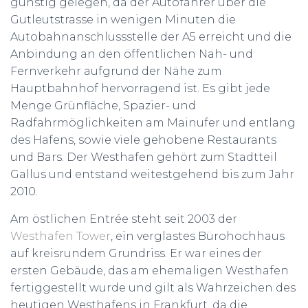
günstig gelegen, da der Autofahrer über die
Gutleutstrasse in wenigen Minuten die
Autobahnanschlussstelle der A5 erreicht und die
Anbindung an den öffentlichen Nah- und
Fernverkehr aufgrund der Nähe zum
Hauptbahnhof hervorragend ist. Es gibt jede
Menge Grünfläche, Spazier- und
Radfahrmöglichkeiten am Mainufer und entlang
des Hafens, sowie viele gehobene Restaurants
und Bars. Der Westhafen gehört zum Stadtteil
Gallus und entstand weitestgehend bis zum Jahr
2010.
Am östlichen Entrée steht seit 2003 der
Westhafen Tower
, ein verglastes Bürohochhaus
auf kreisrundem Grundriss. Er war eines der
ersten Gebäude, das am ehemaligen Westhafen
fertiggestellt wurde und gilt als Wahrzeichen des
heutigen Westhafens in Frankfurt, da die