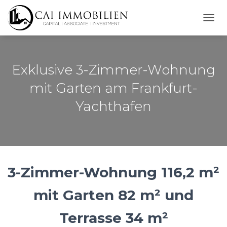
N
A
V
I
G
Exklusive 3-Zimmer-Wohnung
A
T
mit Garten am Frankfurt-
I
Yachthafen
O
N
U
M
S
C
H
3-Zimmer-Wohnung 116,2 m²
A
L
T
mit Garten 82 m² und
E
N
Terrasse 34 m²