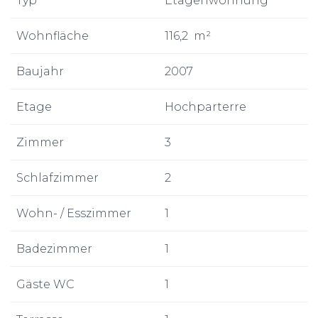
Typ
Etagenwohnung
Wohnfläche
116,2
m²
Baujahr
2007
Etage
Hochparterre
Zimmer
3
Schlafzimmer
2
Wohn- / Esszimmer
1
Badezimmer
1
Gäste WC
1